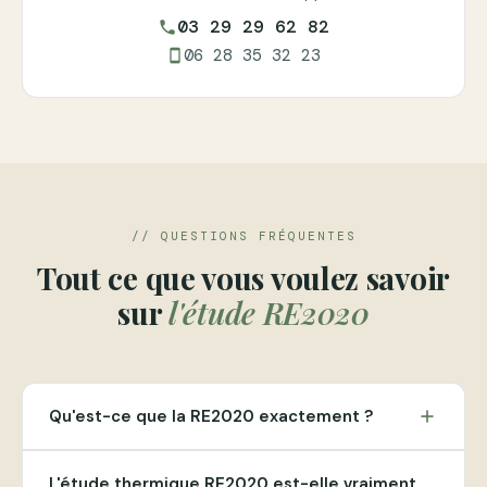
03 29 29 62 82
phone
06 28 35 32 23
smartphone
// QUESTIONS FRÉQUENTES
Tout ce que vous voulez savoir
sur
l'étude RE2020
Qu'est-ce que la RE2020 exactement ?
add
L'étude thermique RE2020 est-elle vraiment