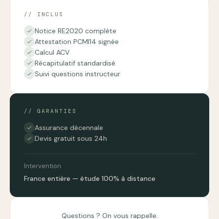
// INCLUS
Notice RE2020 complète
check
Attestation PCMI14 signée
check
Calcul ACV
check
Récapitulatif standardisé
check
Suivi questions instructeur
check
// GARANTIES
Assurance décennale
check
Devis gratuit sous 24h
check
Intervention
France entière — étude 100% à distance
Questions ? On vous rappelle.