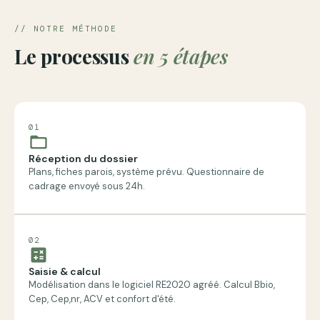
// NOTRE MÉTHODE
Le processus
en 5 étapes
01
folder_open
Réception du dossier
Plans, fiches parois, système prévu. Questionnaire de
cadrage envoyé sous 24h.
02
calculate
Saisie & calcul
Modélisation dans le logiciel RE2020 agréé. Calcul Bbio,
Cep, Cep,nr, ACV et confort d'été.