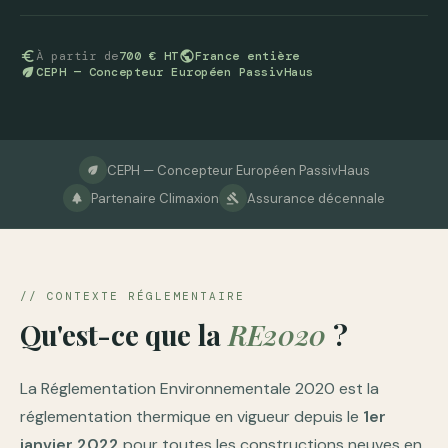
euro
À partir de
700 € HT
public
France entière
eco
CEPH — Concepteur Européen PassivHaus
CEPH — Concepteur Européen PassivHaus
eco
Partenaire Climaxion
Assurance décennale
park
gavel
// CONTEXTE RÉGLEMENTAIRE
Qu'est-ce que la
RE2020
?
La Réglementation Environnementale 2020 est la
réglementation thermique en vigueur depuis le
1er
janvier 2022
pour toutes les constructions neuves en