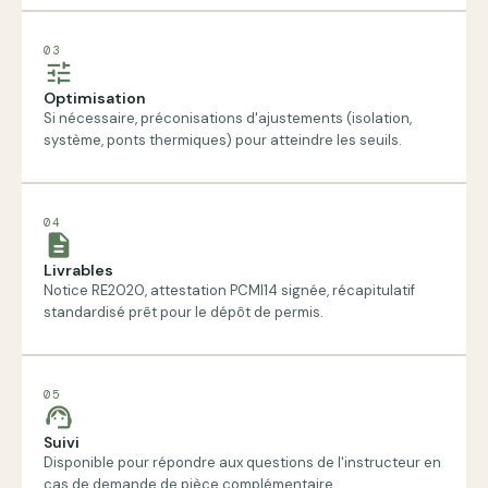
03
tune
Optimisation
Si nécessaire, préconisations d'ajustements (isolation,
système, ponts thermiques) pour atteindre les seuils.
04
description
Livrables
Notice RE2020, attestation PCMI14 signée, récapitulatif
standardisé prêt pour le dépôt de permis.
05
support_agent
Suivi
Disponible pour répondre aux questions de l'instructeur en
cas de demande de pièce complémentaire.