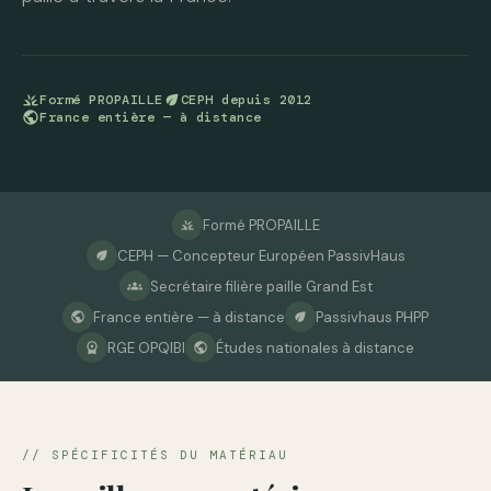
grass
Formé PROPAILLE
eco
CEPH depuis 2012
public
France entière — à distance
Formé PROPAILLE
grass
CEPH — Concepteur Européen PassivHaus
eco
Secrétaire filière paille Grand Est
groups
France entière — à distance
Passivhaus PHPP
public
eco
RGE OPQIBI
Études nationales à distance
workspace_premium
public
// SPÉCIFICITÉS DU MATÉRIAU