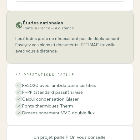
Études nationales
public
Toute la France — à distance
Les études paille ne nécessitent pas de déplacement.
Envoyez vos plans et documents : EFFI MAIT travaille
avec vous à distance.
// PRESTATIONS PAILLE
RE2020 avec lambda paille certifiés
check
PHPP (standard passif) si visé
check
Calcul condensation Glaser
check
Ponts thermiques Therm
check
Dimensionnement VMC double flux
check
Un projet paille ? On vous conseille.