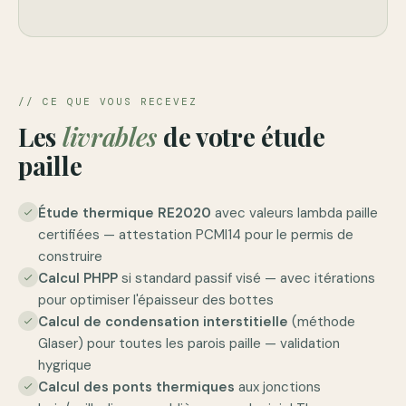
// CE QUE VOUS RECEVEZ
Les
livrables
de votre étude
paille
Étude thermique RE2020
avec valeurs lambda paille
check
certifiées — attestation PCMI14 pour le permis de
construire
Calcul PHPP
si standard passif visé — avec itérations
check
pour optimiser l'épaisseur des bottes
Calcul de condensation interstitielle
(méthode
check
Glaser) pour toutes les parois paille — validation
hygrique
Calcul des ponts thermiques
aux jonctions
check