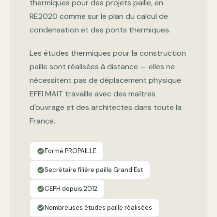
thermiques pour des projets paille, en
RE2020 comme sur le plan du calcul de
condensation et des ponts thermiques.
Les études thermiques pour la construction
paille sont réalisées à distance — elles ne
nécessitent pas de déplacement physique.
EFFI MAIT travaille avec des maîtres
d'ouvrage et des architectes dans toute la
France.
Formé PROPAILLE
check_circle
Secrétaire filière paille Grand Est
check_circle
CEPH depuis 2012
check_circle
Nombreuses études paille réalisées
check_circle