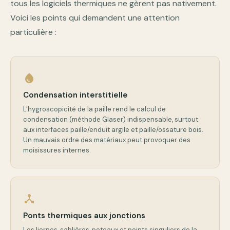
tous les logiciels thermiques ne gèrent pas nativement.
Voici les points qui demandent une attention
particulière :
water_drop
Condensation interstitielle
L'hygroscopicité de la paille rend le calcul de
condensation (méthode Glaser) indispensable, surtout
aux interfaces paille/enduit argile et paille/ossature bois.
Un mauvais ordre des matériaux peut provoquer des
moisissures internes.
device_hub
Ponts thermiques aux jonctions
Les liernes, sablières, poteaux et points singuliers de la