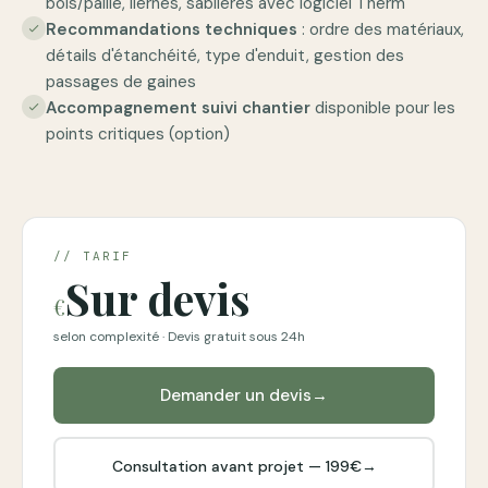
bois/paille, liernes, sablières avec logiciel Therm
Recommandations techniques
: ordre des matériaux,
check
détails d'étanchéité, type d'enduit, gestion des
passages de gaines
Accompagnement suivi chantier
disponible pour les
check
points critiques (option)
// TARIF
Sur devis
€
selon complexité · Devis gratuit sous 24h
Demander un devis
→
Consultation avant projet — 199€
→